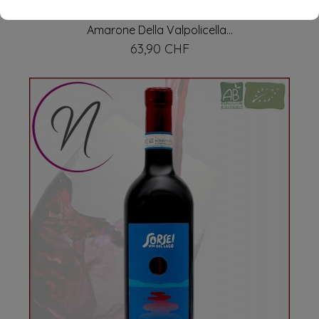
Amarone Della Valpolicella...
63,90 CHF
Prix