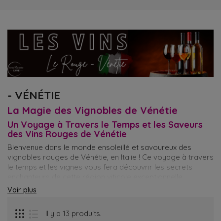
- VÉNÉTIE
La Magie des Vignobles de Vénétie
Un Voyage à Travers le Temps et les Saveurs
des Vins Rouges de Vénétie
Bienvenue dans le monde ensoleillé et savoureux des
vignobles rouges de Vénétie, en Italie ! Ce voyage à travers
le temps et les vignes vous fera découvrir les secrets
enchanteurs de cette région viticole exceptionnelle.
Préparez-vous à une aventure riche en couleurs, saveurs et
Voir plus
histoire !
Une Origine Antique et Fascinante
Il y a 13 produits.