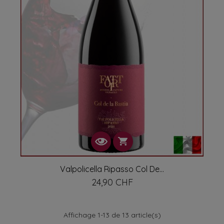
Valpolicella Ripasso Col De...
24,90 CHF
Prix
Affichage 1-13 de 13 article(s)