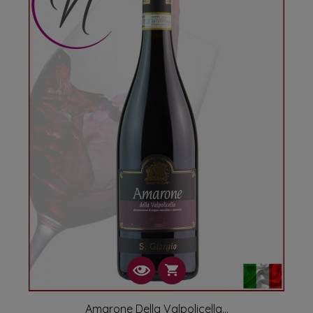
sens. Cette fusion de tradition et d'innovation assure la
pérennité et l'évolution de la réputation des vignobles
vénitiens.
Visitez les Vignobles de Vénétie
Pour découvrir toute la magie des vignobles rouges de
Vénétie, rien de tel qu'une visite sur place. Les routes des
vins offrent de magnifiques paysages parsemés de
collines verdoyantes et de charmants villages. Les visiteurs
peuvent déguster des vins exceptionnels, accompagnés de
la cuisine locale, pour une expérience sensorielle
inoubliable.
Une Invitation à la Découverte
En somme, les vignobles rouges de Vénétie sont bien plus
qu'un simple lieu de production viticole. Ils incarnent une
histoire riche, une tradition séculaire et un avenir
prometteur. Que vous soyez un amateur de vin ou
simplement curieux, laissez-vous séduire par les charmes
intemporels de cette région exceptionnelle. Santé et à
votre découverte !
Amarone Della Valpolicella...