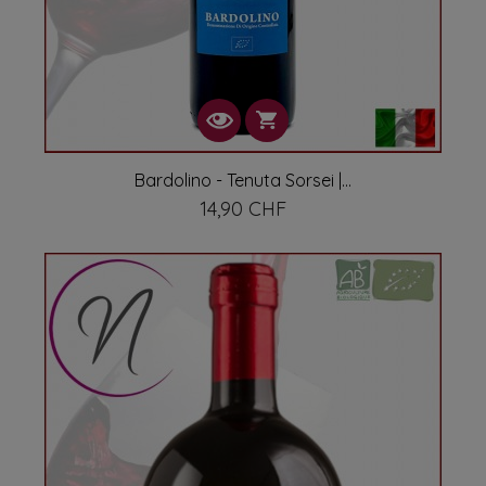
Bardolino - Tenuta Sorsei |...
14,90 CHF
Prix