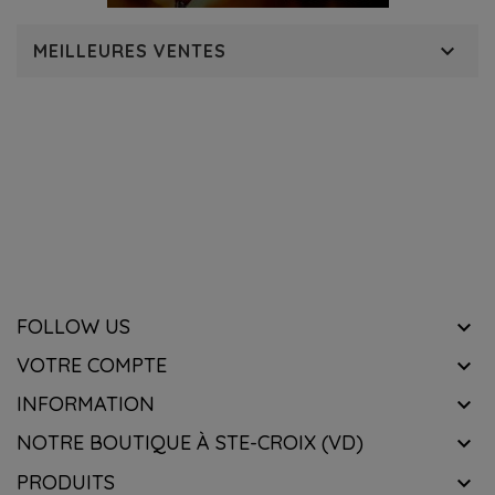

MEILLEURES VENTES
RECEVOIR NOTRE NEWSLETTER
know about the latest wines & get exclusive offers.
FOLLOW US

VOTRE COMPTE

INFORMATION

NOTRE BOUTIQUE À STE-CROIX (VD)

PRODUITS
