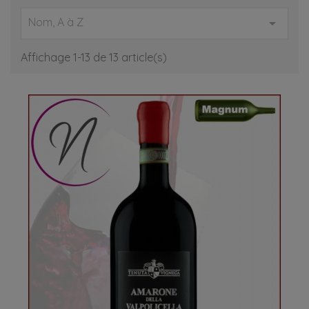
Les vignobles de Vénétie remontent à des siècles,
Nom, A à Z

témoignant d'une tradition viticole ancienne et florissante.
Les Romains ont été parmi les premiers à cultiver la vigne
ici, reconnaissant le potentiel unique de cette terre fertile.
Affichage 1-13 de 13 article(s)
Ces pionniers visionnaires ont su tirer parti des conditions
climatiques idéales et des sols variés de la région.