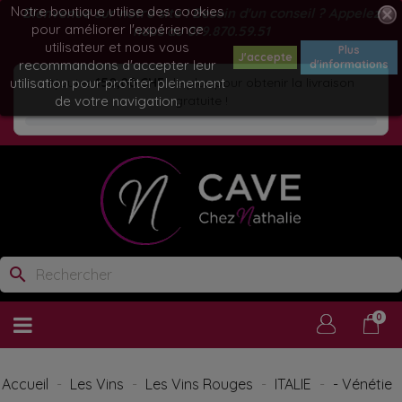
Notre boutique utilise des cookies
Bienvenue sur notre site ! Besoin d'un conseil ? Appelez
pour améliorer l'expérience
nous au
079.870.59.51
utilisateur et nous vous
Plus
J'accepte
recommandons d'accepter leur
d'informations
utilisation pour profiter pleinement
Ajoutez
150,00 CHF
de plus pour obtenir la livraison
de votre navigation.
gratuite !
search
0
Accueil
Les Vins
Les Vins Rouges
ITALIE
- Vénétie