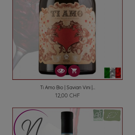
Ti Amo Bio | Savian Vini |...
12,00 CHF
Prix