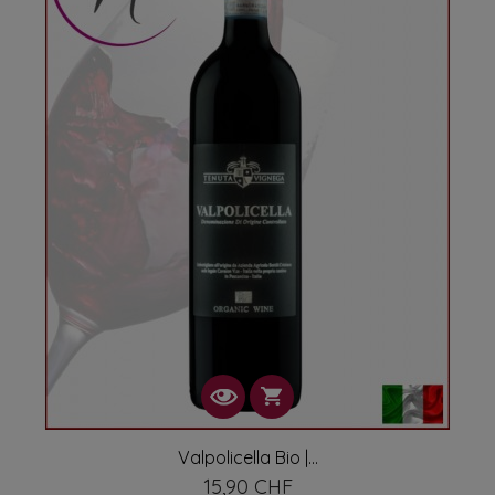
Valpolicella Bio |...
15,90 CHF
Prix