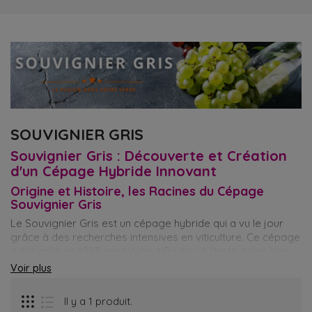
SOUVIGNIER GRIS
Souvignier Gris : Découverte et Création
d'un Cépage Hybride Innovant
Origine et Histoire, les Racines du Cépage
Souvignier Gris
Le Souvignier Gris est un cépage hybride qui a vu le jour
grâce à des recherches intensives en viticulture. Ce cépage
a été créé en 1983 par Norbert Becker à l'Institut des Vins
de Fribourg-en-Brisgau, en Allemagne. Le Souvignier Gris
Voir plus
résulte du croisement entre le Cabernet Sauvignon et le
Bronner, un cépage résistant aux maladies. Cette création
Il y a 1 produit.
était motivée par le besoin de développer des cépages