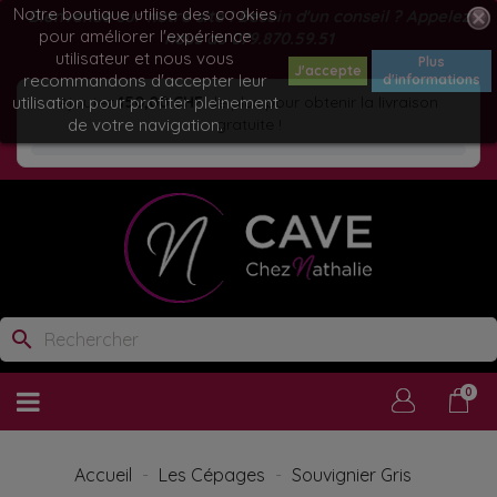
Notre boutique utilise des cookies
Bienvenue sur notre site ! Besoin d'un conseil ? Appelez
pour améliorer l'expérience
nous au
079.870.59.51
utilisateur et nous vous
Plus
J'accepte
recommandons d'accepter leur
d'informations
utilisation pour profiter pleinement
Ajoutez
150,00 CHF
de plus pour obtenir la livraison
de votre navigation.
gratuite !
search
0
Accueil
Les Cépages
Souvignier Gris