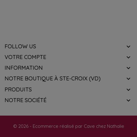
d'une innovation réussie dans le monde viticole. En Suisse,
know about the latest wines & get exclusive offers.
ce cépage trouve un terrain fertile pour exprimer son
potentiel et enrichir la diversité des vins suisses. Le
Souvignier Gris est un exemple inspirant de la façon dont
l'innovation viticole peut répondre aux besoins
contemporains tout en respectant la tradition.
FOLLOW US

VOTRE COMPTE

INFORMATION

NOTRE BOUTIQUE À STE-CROIX (VD)

PRODUITS

NOTRE SOCIÉTÉ

© 2026 - Ecommerce réalisé par Cave chez Nathalie