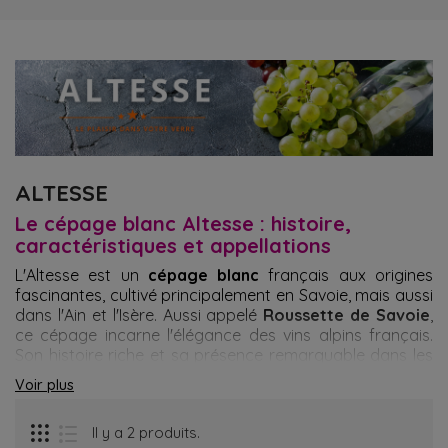
ALTESSE
Le cépage blanc Altesse : histoire,
caractéristiques et appellations
L'Altesse est un
cépage blanc
français aux origines
fascinantes, cultivé principalement en Savoie, mais aussi
dans l'Ain et l'Isère. Aussi appelé
Roussette de Savoie
,
ce cépage incarne l'élégance des vins alpins français.
Son histoire riche et sa présence remarquable dans les
vignobles savoyards en font un incontournable pour les
Voir plus
amateurs de vins de caractère.
Caractéristiques et profil gustatif du vin Altesse
Il y a 2 produits.