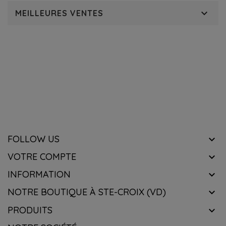

MEILLEURES VENTES
RECEVOIR NOTRE NEWSLETTER
know about the latest wines & get exclusive offers.
FOLLOW US

VOTRE COMPTE

INFORMATION

NOTRE BOUTIQUE À STE-CROIX (VD)

PRODUITS
