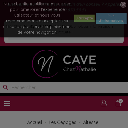
Notre boutique utilise des cookies
Bienvenue sur notre site ! Besoin d'un conseil ? Appelez
pour améliorer l'expérience
nous au
079.870.59.51
utilisateur et nous vous
Plus
J'accepte
recommandons d'accepter leur
d'informations
utilisation pour profiter pleinement
Ajoutez
150,00 CHF
de plus pour obtenir la livraison
de votre navigation.
gratuite !
search
0
Accueil
Les Cépages
Altesse