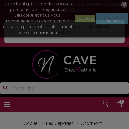
Notre boutique utilise des cookies
Bienvenue sur notre site ! Besoin d'un conseil ? Appelez
pour améliorer l'expérience
nous au
079.870.59.51
utilisateur et nous vous
Plus
J'accepte
recommandons d'accepter leur
d'informations
utilisation pour profiter pleinement
Ajoutez
150,00 CHF
de plus pour obtenir la livraison
de votre navigation.
gratuite !
search
0
Accueil
Les Cépages
Charmont