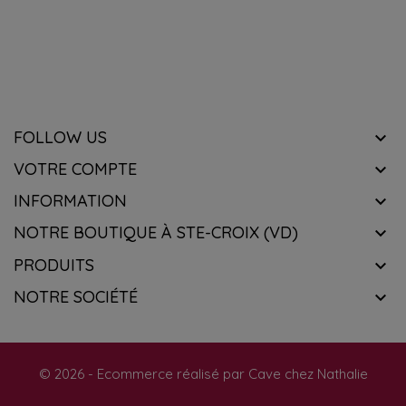
know about the latest wines & get exclusive offers.
FOLLOW US

VOTRE COMPTE

INFORMATION

NOTRE BOUTIQUE À STE-CROIX (VD)

PRODUITS

NOTRE SOCIÉTÉ

© 2026 - Ecommerce réalisé par Cave chez Nathalie