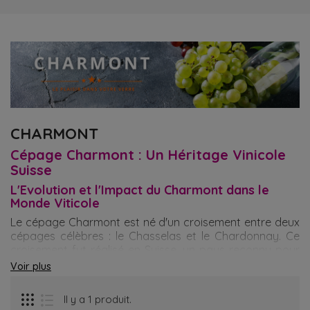
CHARMONT
Cépage Charmont : Un Héritage Vinicole
Suisse
L'Evolution et l'Impact du Charmont dans le
Monde Viticole
Le cépage Charmont est né d'un croisement entre deux
cépages célèbres : le Chasselas et le Chardonnay. Ce
croisement fut réalisé en Suisse, un pays reconnu pour
ses traditions viticoles, en 1965. L'objectif était de créer
Voir plus
un cépage plus aromatique que le Chasselas, tout en
conservant sa résilience.
Il y a 1 produit.