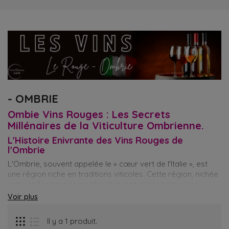
- OMBRIE
Ombie Vins Rouges : Les Secrets
Millénaires de la Viticulture Ombrienne.
L'Histoire Enivrante des Vins Rouges de
l'Ombrie
L'Ombrie, souvent appelée le « cœur vert de l'Italie », est
une région riche en traditions viticoles. Cette région, nichée
entre la Toscane et les Marches, est célèbre pour ses
paysages verdoyants et ses vins exceptionnels.
Voir plus
Les Origines Anciennes
Il y a 1 produit.
Les origines des vins rouges de l'Ombrie remontent à