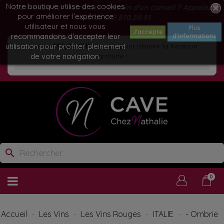
Notre boutique utilise des cookies
Bienvenue sur notre site ! Besoin d'un conseil ? Appelez
pour améliorer l'expérience
nous au
079.870.59.51
utilisateur et nous vous
Plus
J'accepte
recommandons d'accepter leur
d'informations
utilisation pour profiter pleinement
Ajoutez
150,00 CHF
de plus pour obtenir la livraison
de votre navigation.
gratuite !
search
0
Accueil
Les Vins
Les Vins Rouges
ITALIE
- Ombrie