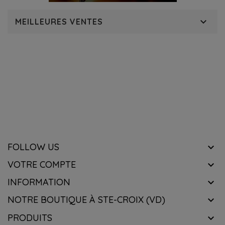

MEILLEURES VENTES
RECEVOIR NOTRE NEWSLETTER
know about the latest wines & get exclusive offers.
FOLLOW US

VOTRE COMPTE

INFORMATION

NOTRE BOUTIQUE À STE-CROIX (VD)

PRODUITS
