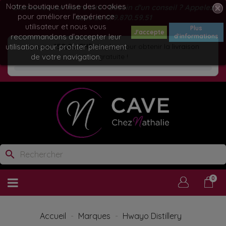
Notre boutique utilise des cookies
Bienvenue sur notre site ! Besoin d'un conseil ? Appelez
pour améliorer l'expérience
nous au
079.870.59.51
utilisateur et nous vous
Plus
J'accepte
recommandons d'accepter leur
d'informations
utilisation pour profiter pleinement
Ajoutez
150,00 CHF
de plus pour obtenir la livraison
de votre navigation.
gratuite !
search
0
Accueil
Marques
Hwayo Distillery