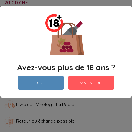
20,00 CHF
(2,67 CHF / 10cl)
TTC
Fronsac
Quantité

Ajouter Au Panier
Avez-vous plus de 18 ans ?
Partager
OUI
PAS ENCORE
Paiement Sécurisé
Livraison Vinolog - La Poste
Retour ou échange possible