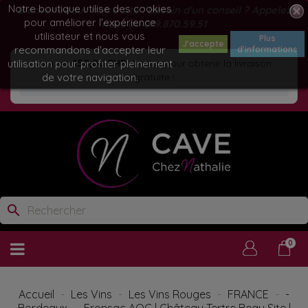
Notre boutique utilise des cookies
Bienvenue sur notre site ! Besoin d'un conseil ? Appelez
pour améliorer l'expérience
nous au
079.870.59.51
utilisateur et nous vous
Plus
J'accepte
recommandons d'accepter leur
d'informations
utilisation pour profiter pleinement
Ajoutez
150,00 CHF
de plus pour obtenir la livraison
de votre navigation.
gratuite !
search
0
Accueil
Les Vins
Les Vins Rouges
FRANCE
-