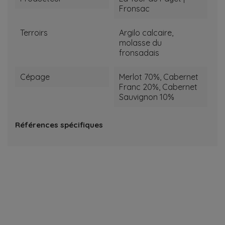
Fronsac
Terroirs
Argilo calcaire,
molasse du
fronsadais
Cépage
Merlot 70%, Cabernet
Franc 20%, Cabernet
Sauvignon 10%
Références spécifiques
RECEVOIR NOTRE NEWSLETTER
know about the latest wines & get exclusive offers.