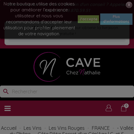
Notre boutique utilise des cookies
Bienvenue sur notre site ! Besoin d'un conseil ? Appelez
pour améliorer l'expérience
nous au
079.870.59.51
utilisateur et nous vous
Plus
J'accepte
recommandons d'accepter leur
d'informations
utilisation pour profiter pleinement
Ajoutez
150,00 CHF
de plus pour obtenir la livraison
de votre navigation.
gratuite !
search
0
Accueil
Les Vins
Les Vins Rouges
FRANCE
- Vallée