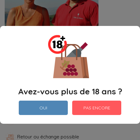
Quantité

Ajouter Au Panier
Partager
Avez-vous plus de 18 ans ?
Paiement Sécurisé
OUI
PAS ENCORE
Livraison Vinolog - La Poste
Retour ou échange possible