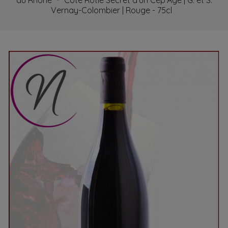
du Rhône
Côte Rôtie Secret d'un Cép'Age | G. et S.
Vernay-Colombier | Rouge - 75cl