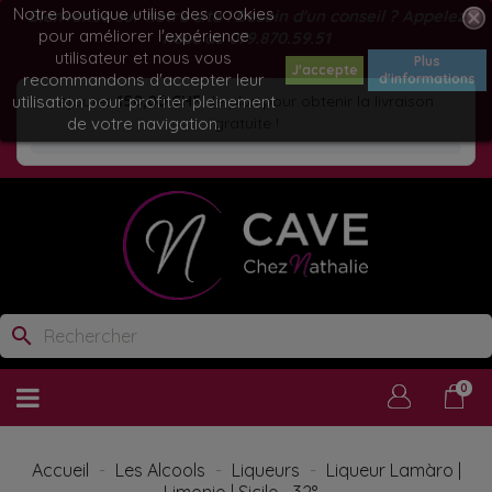
Notre boutique utilise des cookies
Bienvenue sur notre site ! Besoin d'un conseil ? Appelez
pour améliorer l'expérience
nous au
079.870.59.51
utilisateur et nous vous
Plus
J'accepte
recommandons d'accepter leur
d'informations
utilisation pour profiter pleinement
Ajoutez
150,00 CHF
de plus pour obtenir la livraison
de votre navigation.
gratuite !
search
0
Accueil
Les Alcools
Liqueurs
Liqueur Lamàro |