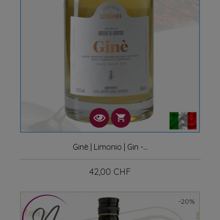
Ginè | Limonio | Gin -...
42,00 CHF
Prix
-20%