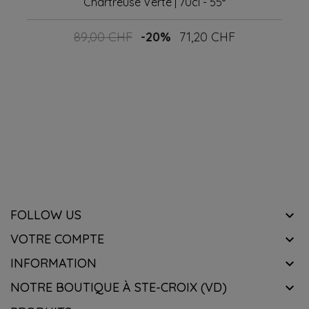
Chartreuse Verte | 70cl - 55°
89,00 CHF
-20%
71,20 CHF
Prix
Prix
de
base
RECEVOIR NOTRE NEWSLETTER
know about the latest wines & get exclusive offers.
FOLLOW US

VOTRE COMPTE

INFORMATION

NOTRE BOUTIQUE À STE-CROIX (VD)
