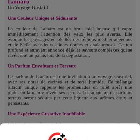
Lamàro
Un Voyage Gustatif
Une Couleur Unique et Séduisante
La couleur de Lamàro est un brun miel intense qui capte
immédiatement l'attention des yeux les plus avertis. Elle
évoque les paysages ensoleillés des régions méditerranéennes
et de Sicile avec leurs teintes dorées et chaleureuses. Ce ton
profond et attrayant annonce déjà les saveurs complexes qui se
révéleront au palais lors de la dégustation.
Un Parfum Envoûtant et Terreux
Le parfum de Lamàro est une invitation à un voyage sensoriel,
avec ses notes de racines et de terre humide. Ce mélange
olfactif unique rappelle les promenades en forêt après une
pluie, où la nature révèle ses secrets. Les amateurs de parfums
terreux seront séduits par cette liqueur aux arômes doux et
persistants.
Une Expérience Gustative Inoubliable
En bouche, Lamàro se distingue par sa douceur harmonieuse et
sa persévérance. Les saveurs délicates d'herbes et de racines
s'entrelacent, offrant un équilibre parfait. Chaque gorgée est