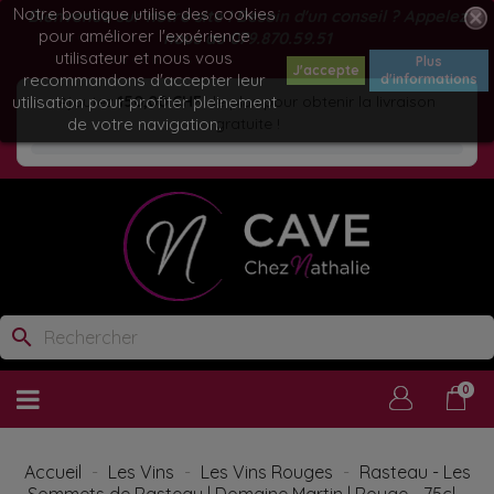
Notre boutique utilise des cookies
Bienvenue sur notre site ! Besoin d'un conseil ? Appelez
pour améliorer l'expérience
nous au
079.870.59.51
utilisateur et nous vous
Plus
J'accepte
recommandons d'accepter leur
d'informations
utilisation pour profiter pleinement
Ajoutez
150,00 CHF
de plus pour obtenir la livraison
de votre navigation.
gratuite !
search
0
Accueil
Les Vins
Les Vins Rouges
Rasteau - Les