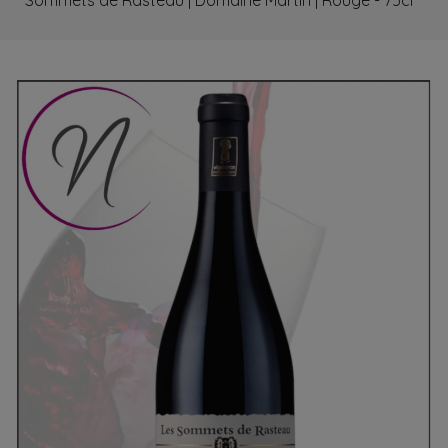
Sommets de Rasteau | Domaine Martin | Rouge - 75cl