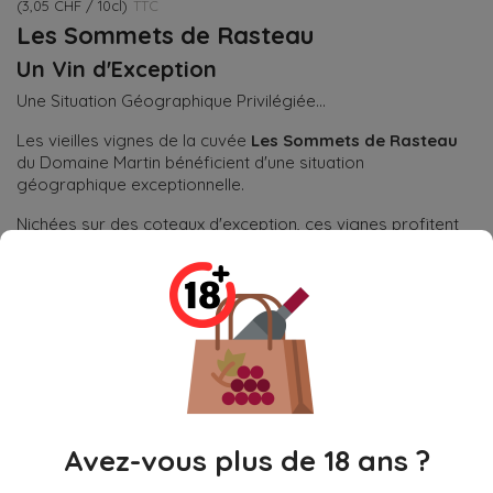
(3,05 CHF / 10cl)
TTC
Les Sommets de Rasteau
Un Vin d'Exception
Une Situation Géographique Privilégiée...
Les vieilles vignes de la cuvée
Les Sommets de Rasteau
du Domaine Martin bénéficient d'une situation
géographique exceptionnelle.
Nichées sur des coteaux d'exception, ces vignes profitent
d'un emplacement idéal pour produire des raisins de haute
qualité. La topographie unique de la région offre un
ensoleillement optimal et un sol riche, contribuant à la
complexité et à la richesse aromatique du vin.
Quantité

Ajouter Au Panier
Avez-vous plus de 18 ans ?