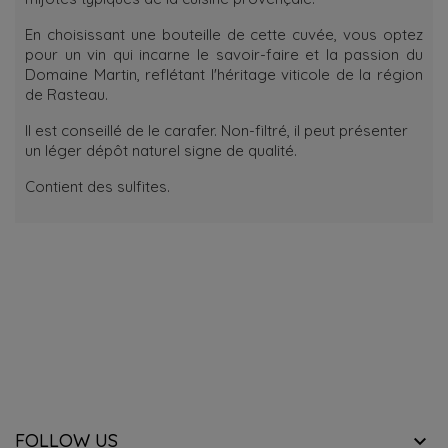
En choisissant une bouteille de cette cuvée, vous optez
pour un vin qui incarne le savoir-faire et la passion du
Domaine Martin, reflétant l'héritage viticole de la région
de Rasteau.
Il est conseillé de le carafer. Non-filtré, il peut présenter
un léger dépôt naturel signe de qualité.
Contient des sulfites.
RECEVOIR NOTRE NEWSLETTER
know about the latest wines & get exclusive offers.
FOLLOW US
