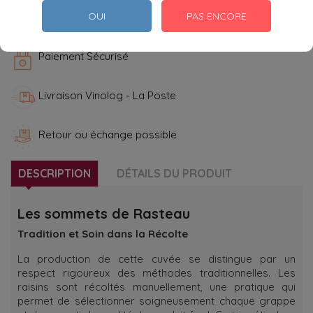
Partager
OUI
PAS ENCORE
Paiement Sécurisé
Livraison Vinolog - La Poste
Retour ou échange possible
DESCRIPTION
DÉTAILS DU PRODUIT
Les sommets de Rasteau
Tradition et Soin dans la Récolte
La production de cette cuvée se distingue par un
respect rigoureux des méthodes traditionnelles. Les
raisins sont récoltés manuellement, une pratique qui
permet de sélectionner soigneusement chaque grappe