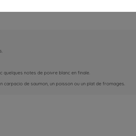
s.
 quelques notes de poivre blanc en finale.
un carpacio de saumon, un poisson ou un plat de fromages.
NEWSLETTER
lusive offers.