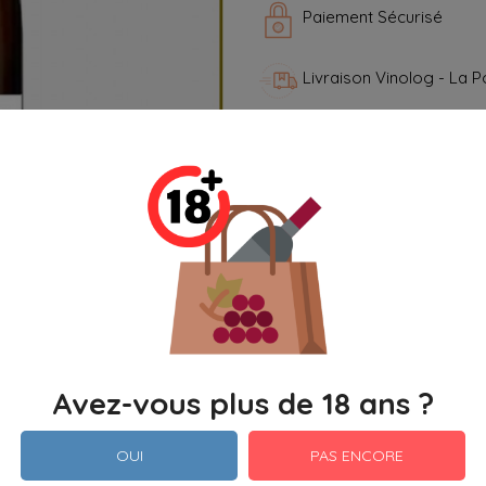
Paiement Sécurisé
Livraison Vinolog - La P
Retour ou échange poss
Avez-vous plus de 18 ans ?
OUI
PAS ENCORE