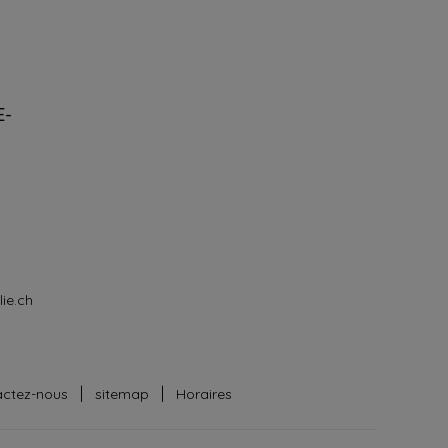
E-
ie.ch
actez-nous
sitemap
Horaires