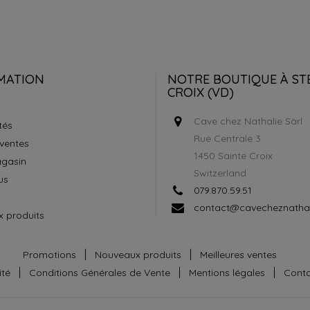
MATION
NOTRE BOUTIQUE À ST
CROIX (VD)
Cave chez Nathalie Sàrl
tés
Rue Centrale 3
 ventes
1450 Sainte Croix
gasin
Switzerland
us
079.870.59.51
contact@cavecheznathal
 produits
Promotions
Nouveaux produits
Meilleures ventes
ité
Conditions Générales de Vente
Mentions légales
Cont