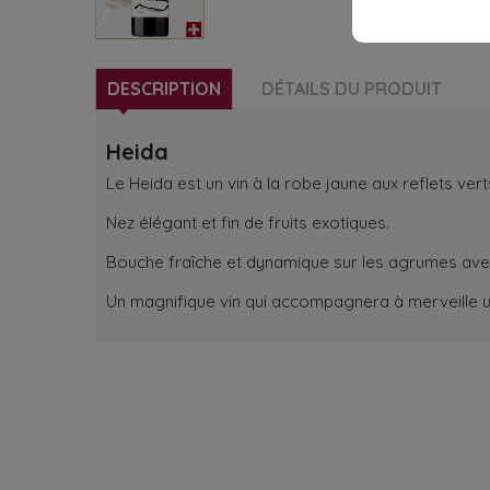
DESCRIPTION
DÉTAILS DU PRODUIT
Heida
Le Heida est un vin à la robe jaune aux reflets vert
Nez élégant et fin de fruits exotiques.
Bouche fraîche et dynamique sur les agrumes avec
Un magnifique vin qui accompagnera à merveille 
RECEVOIR NOTRE 
know about the latest wines & get exc