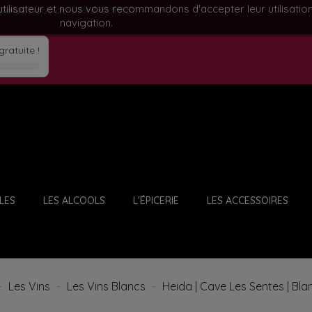
utilisateur et nous vous recommandons d'accepter leur utilisatio
ppelez nous au
079.870.59.51
navigation.
gratuite !
LES
LES ALCOOLS
L'ÉPICERIE
LES ACCESSOIRES
LES VINS DOUX & LIQUOREUX
LES GROSSES BOUTEILLES
LES VINS D'AFRIQUE DU SUD
Les Vins
Les Vins Blancs
Heida | Cave Les Sentes | Blan