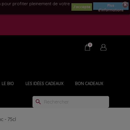
n pour profiter pleinement de votre
Plus
J'accepte
d'informations
0
LE BIO
LES IDÉES CADEAUX
BON CADEAUX
BOUCHONS - TIRE-BOUCHONS
search
c - 75cl