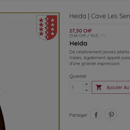
Heida | Cave Les Sent
27,50 CHF
(3,66 CHF / 10cl)
TTC
Heida
De relativement jeunes plants
Valais, également appelé païe
d'une grande expression.
Quantité

Ajouter Au
Partager