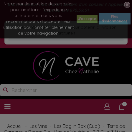
Notre boutique utilise des cookies
Bienvenue sur notre site ! Besoin d'un conseil ? Appelez
pour améliorer l'expérience
nous au
079.870.59.51
utilisateur et nous vous
Plus
J'accepte
recommandons d'accepter leur
d'informations
utilisation pour profiter pleinement
Ajoutez
150,00 CHF
de plus pour obtenir la livraison
de votre navigation.
gratuite !
search
0
Accueil
Les Vins
Les Bag in Box (Cubi)
Terre de