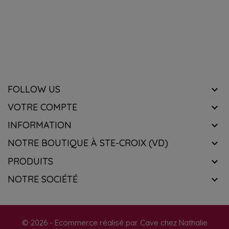
RECEVOIR NOTRE NEWSLETTER
know about the latest wines & get exclusive offers.
FOLLOW US

VOTRE COMPTE

INFORMATION

NOTRE BOUTIQUE À STE-CROIX (VD)

PRODUITS

NOTRE SOCIÉTÉ

© 2026 - Ecommerce réalisé par Cave chez Nathalie