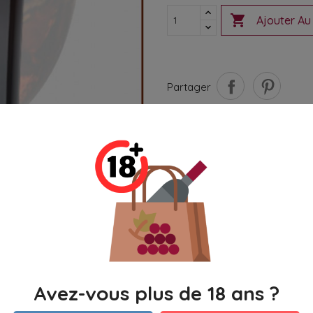

Ajouter Au
Partager
Paiement Sécurisé
Livraison Vinolog - La P
Retour ou échange poss
Avez-vous plus de 18 ans ?