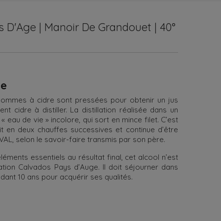
s D'Age | Manoir De Grandouet | 40°
ge
 pommes à cidre sont pressées pour obtenir un jus
t cidre à distiller. La distillation réalisée dans un
 eau de vie » incolore, qui sort en mince filet. C’est
it en deux chauffes successives et continue d’être
L, selon le savoir-faire transmis par son père.
éments essentiels au résultat final, cet alcool n’est
ation Calvados Pays d’Auge. Il doit séjourner dans
dant 10 ans pour acquérir ses qualités.