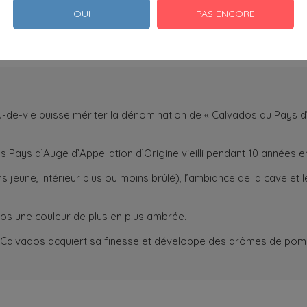
OUI
PAS ENCORE
au-de-vie puisse mériter la dénomination de « Calvados du Pays 
s Pays d’Auge d’Appellation d’Origine vieilli pendant 10 années e
 jeune, intérieur plus ou moins brûlé), l’ambiance de la cave et l
os une couleur de plus en plus ambrée.
 le Calvados acquiert sa finesse et développe des arômes de pomm