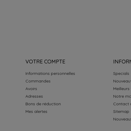
RECEVOIR NOTRE 
know about the latest wines & get exc
VOTRE COMPTE
INFOR
Informations personnelles
Specials
Commandes
Nouveau
Avoirs
Meilleurs
Adresses
Notre ma
Bons de réduction
Contact 
Mes alertes
Sitemap
Nouveaux