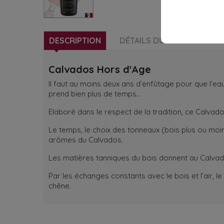
DESCRIPTION
DÉTAILS DU PRODUIT
Calvados Hors d'Age
Il faut au moins deux ans d’enfûtage pour que l’e
prend bien plus de temps…
Elaboré dans le respect de la tradition, ce Calvado
Le temps, le choix des tonneaux (bois plus ou moins
arômes du Calvados.
Les matières tanniques du bois donnent au Calvad
Par les échanges constants avec le bois et l’air,
chêne.