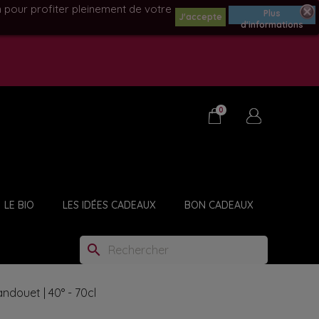
n pour profiter pleinement de votre
Plus
J'accepte
d'informations
0
LE BIO
LES IDÉES CADEAUX
BON CADEAUX
BOUCHONS - TIRE-BOUCHONS
search
ndouet | 40° - 70cl