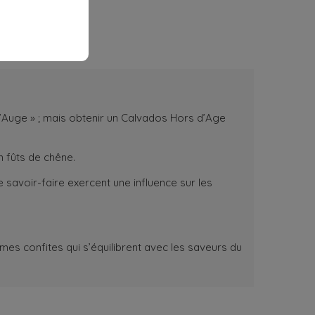
d’Auge » ; mais obtenir un Calvados Hors d’Age
n fûts de chêne.
e savoir-faire exercent une influence sur les
es confites qui s’équilibrent avec les saveurs du