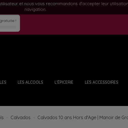
utilisateur et nous vous recommandons d'accepter leur utilisatio
ppelez nous au
079.870.59.51
navigation.
gratuite !
LES
LES ALCOOLS
L'ÉPICERIE
LES ACCESSOIRES
LES VINS D'AFRIQUE DU SUD
LES VINS DOUX & LIQUOREUX
LES GROSSES BOUTEILLES
ls
Calvados
Calvados 10 ans Hors d'Age | Manoir de Gra