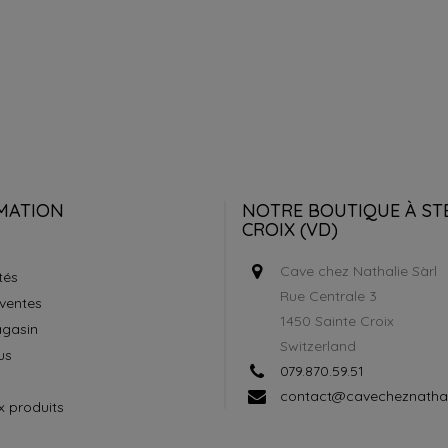
NEWSLETTER
lusive offers.
MATION
NOTRE BOUTIQUE À ST
CROIX (VD)
Cave chez Nathalie Sàrl
tés
Rue Centrale 3
 ventes
1450 Sainte Croix
gasin
Switzerland
us
079.870.59.51
contact@cavecheznathal
 produits