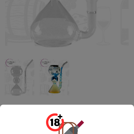
Pipe À Absinthe | La Pipe À Guilloud
42,00 CHF
TTC
Pipe à Absinthe