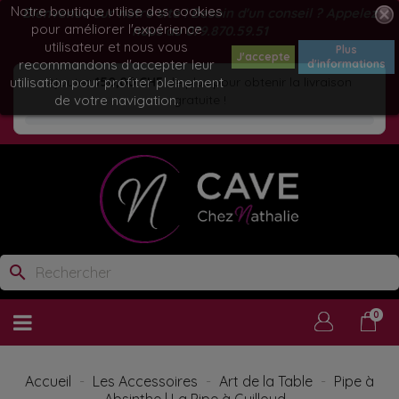
Notre boutique utilise des cookies
Bienvenue sur notre site ! Besoin d'un conseil ? Appelez
pour améliorer l'expérience
nous au
079.870.59.51
utilisateur et nous vous
Plus
J'accepte
recommandons d'accepter leur
d'informations
utilisation pour profiter pleinement
Ajoutez
150,00 CHF
de plus pour obtenir la livraison
de votre navigation.
gratuite !
search
0
Accueil
Les Accessoires
Art de la Table
Pipe à