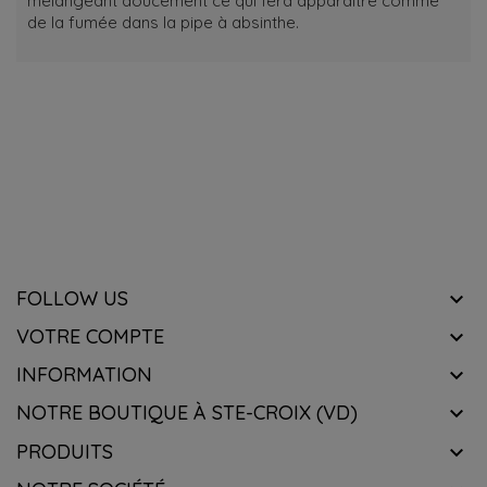
mélangeant doucement ce qui fera apparaître comme
de la fumée dans la pipe à absinthe.
RECEVOIR NOTRE NEWSLETTER
know about the latest wines & get exclusive offers.
FOLLOW US

VOTRE COMPTE

INFORMATION

NOTRE BOUTIQUE À STE-CROIX (VD)

PRODUITS
