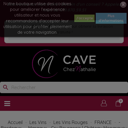
Notre boutique utilise des cookies
Bienvenue sur notre site ! Besoin d'un conseil ? Appelez
pour améliorer l'expérience
nous au
079.870.59.51
utilisateur et nous vous
Plus
J'accepte
recommandons d'accepter leur
d'informations
utilisation pour profiter pleinement
Ajoutez
150,00 CHF
de plus pour obtenir la livraison
de votre navigation.
gratuite !
search
0
Accueil
Les Vins
Les Vins Rouges
FRANCE
-